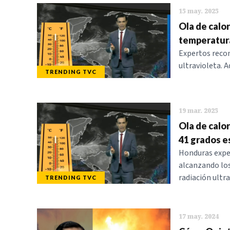
15 may. 2025
Ola de calo
temperatura
Expertos recom
ultravioleta. 
TRENDING TVC
19 mar. 2025
Ola de calo
41 grados e
Honduras expe
alcanzando los
radiación ultr
TRENDING TVC
17 may. 2024