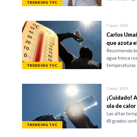
TRENDING TVC
7 mar. 2024
Carlos Umañ
que azota el
Recomienda bebe
agua fresca co
temperaturas q
TRENDING TVC
5 mar. 2024
¡Cuidado! A
ola de calo
Las altas tem
40 grados cent
TRENDING TVC