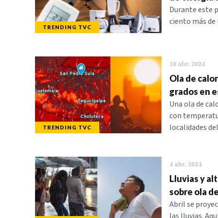
Durante este p
ciento más de 
TRENDING TVC
10 abr. 2024
Ola de calo
grados en e
Una ola de cal
con temperatur
localidades del
TRENDING TVC
4 abr. 2024
Lluvias y a
sobre ola de
Abril se proye
las lluvias. Aqu