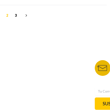
2
3
NUESTROS PORTALES
BOLETÍN 
TU NOTA
DEPORTES TVC
HRN
N
SU