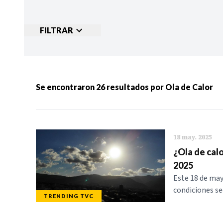
FILTRAR
Ordenar por:
MÁS RECIENTES
MENOS
Se encontraron
26
resultados por
Ola de Calor
Categorias:
NOTICIAS
S
18 may. 2025
¿Ola de calo
2025
Este 18 de may
condiciones se
TRENDING TVC