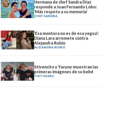
Hermana de chef Sandra Díaz
responde a Juan Fernando Lobo:
'Más respeto a su memoria'
CHEF SANDRA
'Esa montura no es de esa yegua':
Diana Lara arremete contra
Alejandra Rubio
ALEJANDRA RUBIO
Stivencito y Yacuny muestran las
primeras imágenes de su bebé
TIKTOKERS