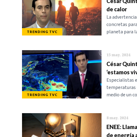
César Quint
de calor
La advertencia
concretas para
planeta para l
TRENDING TVC
15 may. 2024
César Quinta
‘estamos viv
Especialistas 
temperaturas e
medio de un co
TRENDING TVC
8 may. 2024
ENEE: Llama
de energía a