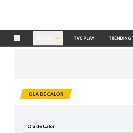
TU NOTA
DEPORTES TVC
HRN
EN VIVO
TVC PLAY
TRENDING 
OLA DE CALOR