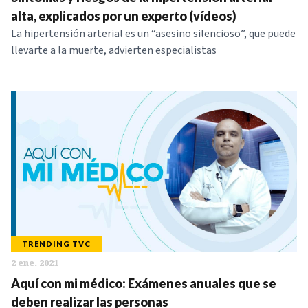
NOTICIAS
alta, explicados por un experto (vídeos)
La hipertensión arterial es un “asesino silencioso”, que puede
llevarte a la muerte, advierten especialistas
SERIES
TRENDING TVC
2 ene. 2021
Aquí con mi médico: Exámenes anuales que se
deben realizar las personas