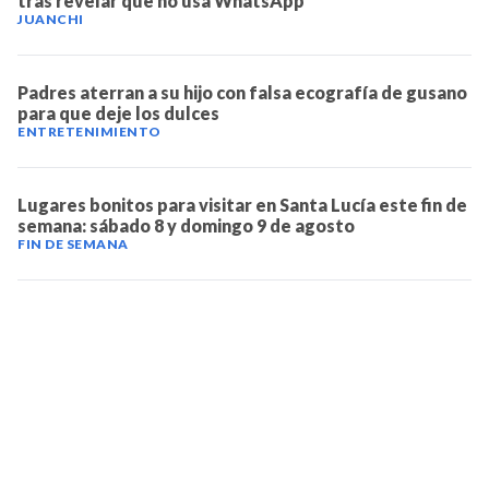
tras revelar que no usa WhatsApp
JUANCHI
Padres aterran a su hijo con falsa ecografía de gusano
para que deje los dulces
ENTRETENIMIENTO
Lugares bonitos para visitar en Santa Lucía este fin de
semana: sábado 8 y domingo 9 de agosto
FIN DE SEMANA
TELEVICENTRO
Contáctanos
Mapa del sitio