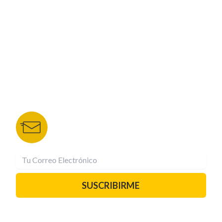
NUESTROS PORTALES
TU NOTA
DEPORTES TVC
HRN
BOLETÍN DE NOTICIAS
Recibe las mejores historias directamente a tu
correo.
¡Suscríbete YA!
SUSCRIBIRME
PAUTA CON NOSOTROS