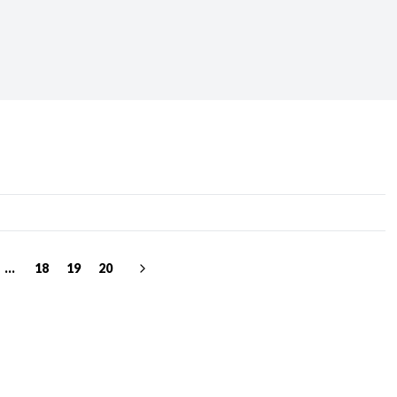
Periodo:
 RECIENTES
ERIES
...
18
19
20