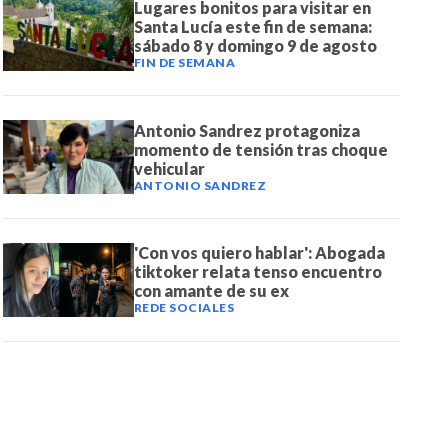
Lugares bonitos para visitar en
Santa Lucía este fin de semana:
sábado 8 y domingo 9 de agosto
FIN DE SEMANA
Antonio Sandrez protagoniza
momento de tensión tras choque
vehicular
ANTONIO SANDREZ
'Con vos quiero hablar': Abogada
tiktoker relata tenso encuentro
con amante de su ex
REDE SOCIALES
DE NOTICIAS
PAUTA CON NOSOTROS