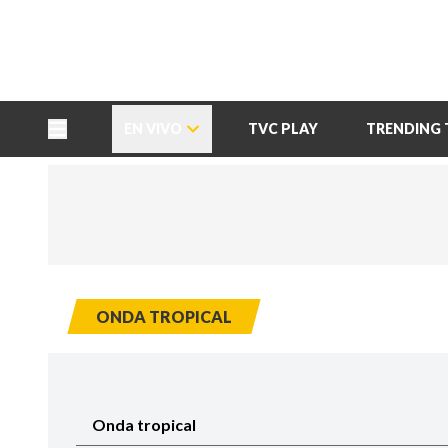
TU NOTA
DEPORTES TVC
HRN
EN VIVO
TVC PLAY
TRENDING 
ONDA TROPICAL