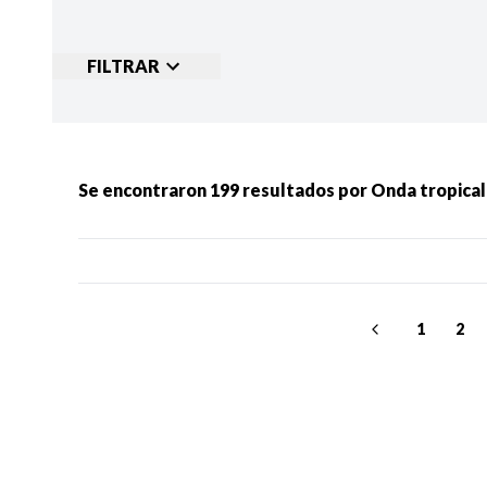
FILTRAR
Ordenar por:
MÁS RECIENTES
MENOS
Se encontraron
199
resultados por
Onda tropical
Categorias:
NOTICIAS
S
1
2