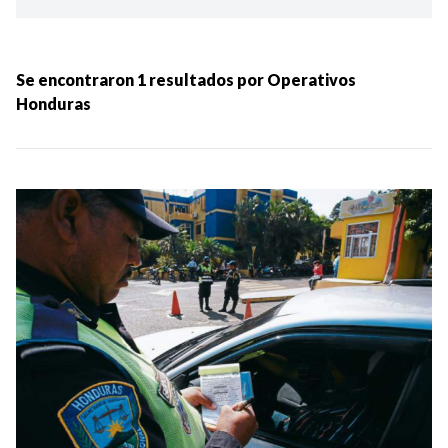
Ordenar por:
MÁS RECIENTES
Se encontraron
1
resultados por
Operativos
Honduras
MENOS RECIENTES
Periodo:
IR
Categorias: