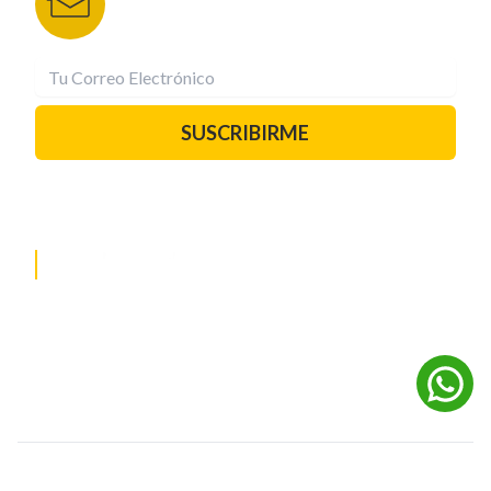
correo.
¡Suscríbete YA!
SUSCRIBIRME
PAUTA CON NOSOTROS
REDES SOCIALES
©
2026
Powered by Digital Media TVC