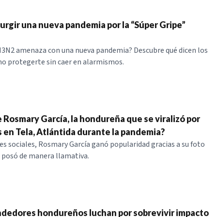
surgir una nueva pandemia por la “Súper Gripe”
 H3N2 amenaza con una nueva pandemia? Descubre qué dicen los
o protegerte sin caer en alarmismos.
 Rosmary García, la hondureña que se viralizó por
s en Tela, Atlántida durante la pandemia?
des sociales, Rosmary García ganó popularidad gracias a su foto
e posó de manera llamativa.
dedores hondureños luchan por sobrevivir impacto