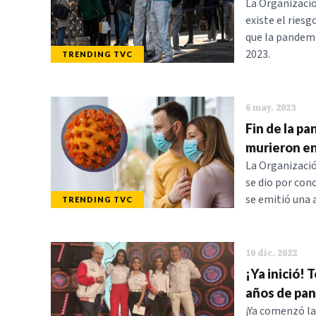
La Organizació
existe el ries
que la pandemia
2023.
TRENDING TVC
6 may. 2023
Fin de la pa
murieron e
La Organizació
se dio por conc
se emitió una 
TRENDING TVC
10 dic. 2022
¡Ya inició! 
años de pa
¡Ya comenzó la