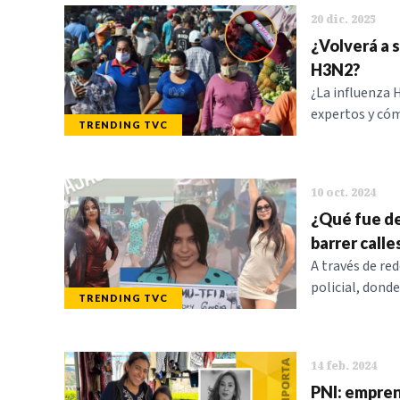
20 dic. 2025
¿Volverá a 
H3N2?
¿La influenza
expertos y cóm
TRENDING TVC
10 oct. 2024
¿Qué fue de
barrer calle
A través de re
policial, dond
TRENDING TVC
14 feb. 2024
PNI: empren