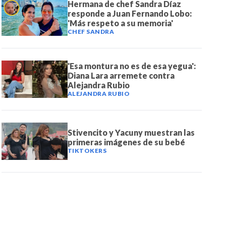
Hermana de chef Sandra Díaz
responde a Juan Fernando Lobo:
'Más respeto a su memoria'
CHEF SANDRA
'Esa montura no es de esa yegua':
Diana Lara arremete contra
Alejandra Rubio
ALEJANDRA RUBIO
Stivencito y Yacuny muestran las
primeras imágenes de su bebé
TIKTOKERS