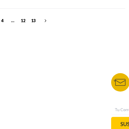
4
...
12
13
NUESTROS PORTALES
BOLETÍN 
TU NOTA
DEPORTES TVC
HRN
N
SU