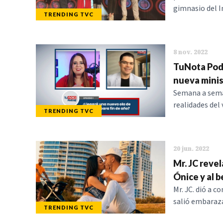
gimnasio del I
TRENDING TVC
8 nov. 2022
TuNota Podc
nueva minis
Semana a seman
realidades del 
TRENDING TVC
20 jun. 2022
Mr. JC reve
Ónice y al 
Mr. JC. dió a 
salió embaraza
TRENDING TVC