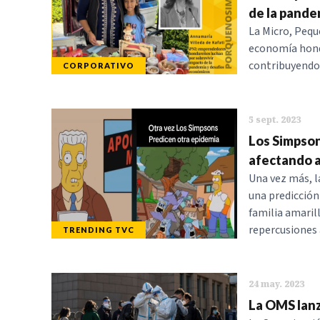
de la pande
La Micro, Pequ
economía hond
contribuyendo 
CORPORATIVO
5 sept. 2023
Los Simpson
afectando a
Una vez más, l
una predicción
familia amaril
repercusiones 
TRENDING TVC
24 may. 2023
La OMS lanz