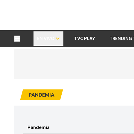
TU NOTA
DEPORTES TVC
HRN
EN VIVO
TVC PLAY
TRENDING 
PANDEMIA