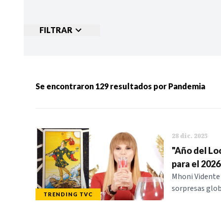
FILTRAR
Ordenar por:
MÁS RECIENTES
MENOS
Se encontraron
129
resultados por
Pandemia
Categorias:
NOTICIAS
S
28 dic. 2025
"Año del Lo
para el 2026
Mhoni Vidente 
sorpresas glob
TRENDING TVC