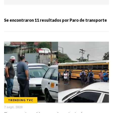
Ordenar por:
MÁS RECIENTES
Se encontraron
11
resultados por
Paro de transporte
MENOS RECIENTES
Periodo:
IR
TRENDING TVC
7 sept. 2020
Categorias: