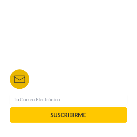
NUESTROS PORTALES
TU NOTA
DEPORTES TVC
HRN
BOLETÍN DE NOTICIAS
Recibe las mejores historias directamente a tu
correo.
¡Suscríbete YA!
SUSCRIBIRME