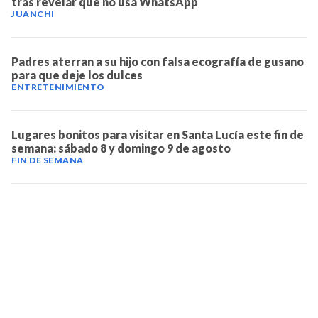
tras revelar que no usa WhatsApp
JUANCHI
Padres aterran a su hijo con falsa ecografía de gusano
para que deje los dulces
ENTRETENIMIENTO
Lugares bonitos para visitar en Santa Lucía este fin de
semana: sábado 8 y domingo 9 de agosto
FIN DE SEMANA
TELEVICENTRO
Contáctanos
Mapa del sitio