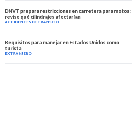
DNVT prepara restricciones en carretera para motos:
revise qué cilindrajes afectarían
ACCIDENTES DE TRANSITO
Requisitos para manejar en Estados Unidos como
turista
EXTRANJERO
TELEVICENTRO
Contáctanos
Mapa del sitio
Teléfono PBX: 2280-5514
Trabaja con nosotros