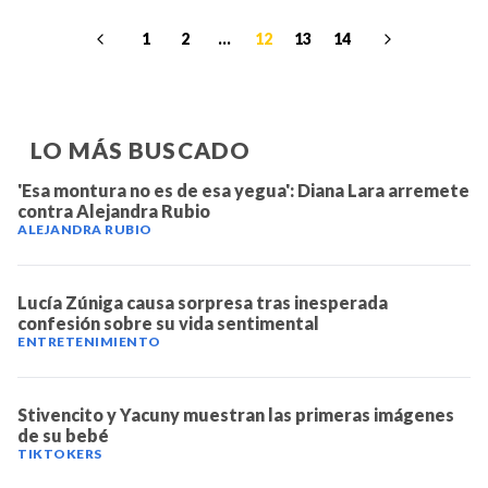
1
2
...
12
13
14
LO MÁS BUSCADO
'Esa montura no es de esa yegua': Diana Lara arremete
contra Alejandra Rubio
ALEJANDRA RUBIO
Lucía Zúniga causa sorpresa tras inesperada
confesión sobre su vida sentimental
ENTRETENIMIENTO
Stivencito y Yacuny muestran las primeras imágenes
de su bebé
TIKTOKERS