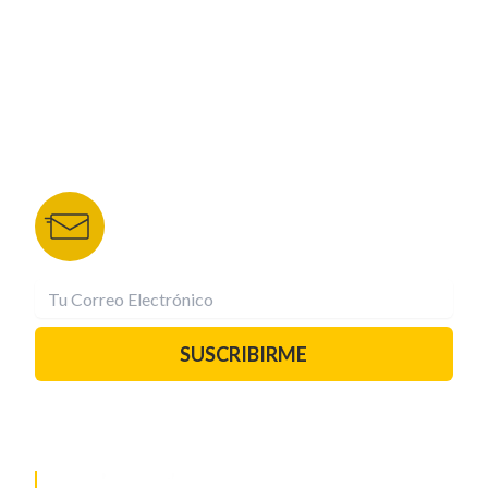
TU NOTA
DEPORTES TVC
HRN
BOLETÍN DE NOTICIAS
Recibe las mejores historias directamente a tu
correo.
¡Suscríbete YA!
SUSCRIBIRME
PAUTA CON NOSOTROS