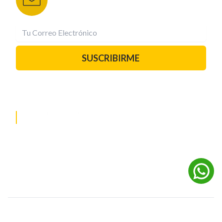
¡Suscríbete YA!
SUSCRIBIRME
PAUTA CON NOSOTROS
REDES SOCIALES
©
2026
Powered by Digital Media TVC