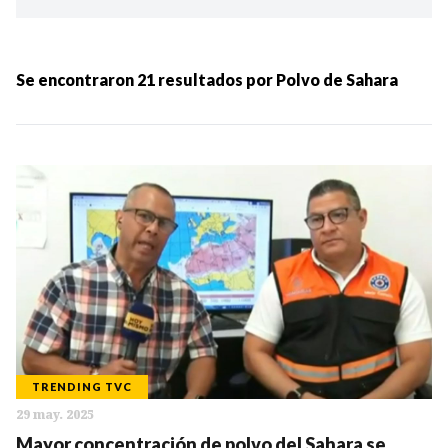
Ordenar por:
MÁS RECIENTES
Se encontraron
21
resultados por
Polvo de Sahara
MENOS RECIENTES
Periodo:
IR
TRENDING TVC
29 may. 2025
Categorias:
Mayor concentración de polvo del Sahara se