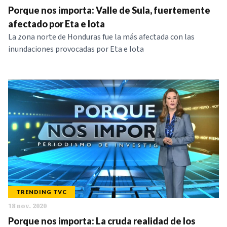
Porque nos importa: Valle de Sula, fuertemente
NOTICIAS
afectado por Eta e Iota
La zona norte de Honduras fue la más afectada con las
SERIES
inundaciones provocadas por Eta e Iota
TRENDING TVC
18 nov. 2020
Porque nos importa: La cruda realidad de los