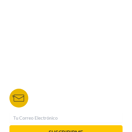
ESPECIALES
CORPORATIVO
NUESTROS PORTALES
TU NOTA
DEPORTES TVC
HRN
BOLETÍN DE NOTICIAS
Recibe las mejores historias directamente a tu
correo.
¡Suscríbete YA!