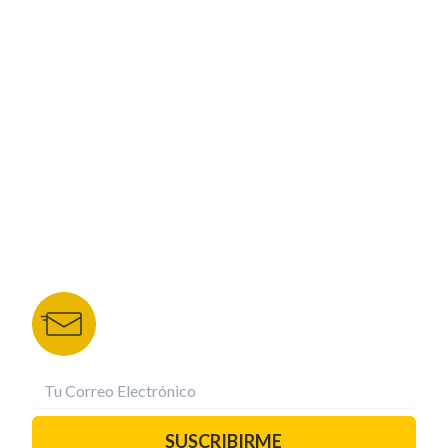
ESPECIALES
CORPORATIVO
NUESTROS PORTALES
TU NOTA
DEPORTES TVC
HRN
BOLETÍN DE NOTICIAS
Recibe las mejores historias directamente a tu
correo.
¡Suscríbete YA!
SUSCRIBIRME