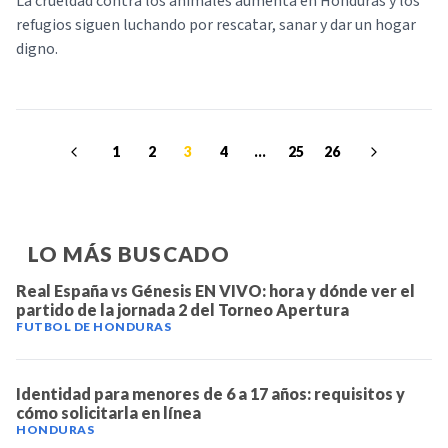
La crueldad contra los animales aumenta en Honduras y los
refugios siguen luchando por rescatar, sanar y dar un hogar
digno.
1
2
3
4
...
25
26
LO MÁS BUSCADO
Real España vs Génesis EN VIVO: hora y dónde ver el
partido de la jornada 2 del Torneo Apertura
FUTBOL DE HONDURAS
Identidad para menores de 6 a 17 años: requisitos y
cómo solicitarla en línea
HONDURAS