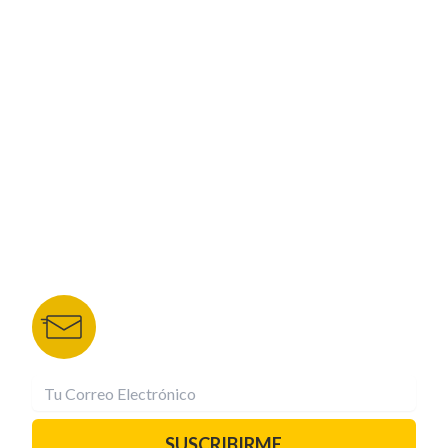
ESPECIALES
CORPORATIVO
NUESTROS PORTALES
TU NOTA
DEPORTES TVC
HRN
BOLETÍN DE NOTICIAS
Recibe las mejores historias directamente a tu
correo.
¡Suscríbete YA!
SUSCRIBIRME