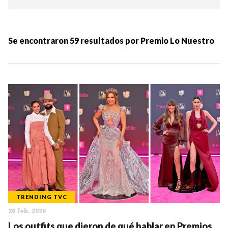
Ordenar por:
MÁS RECIENTES
Se encontraron
59
resultados por
Premio Lo Nuestro
MENOS RECIENTES
Periodo:
IR
TRENDING TVC
20 feb. 2026
Categorias:
Los outfits que dieron de qué hablar en Premios