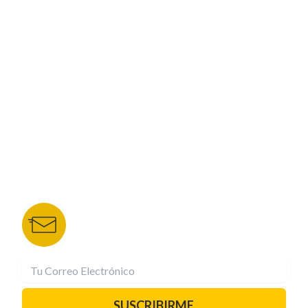
ESPECIALES
CORPORATIVO
NUESTROS PORTALES
TU NOTA
DEPORTES TVC
HRN
BOLETÍN DE NOTICIAS
Recibe las mejores historias directamente a tu
correo.
¡Suscríbete YA!
SUSCRIBIRME