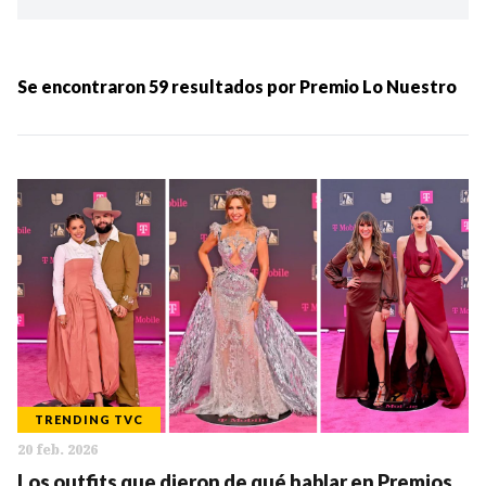
Ordenar por:
MÁS RECIENTES
Se encontraron
59
resultados por
Premio Lo Nuestro
MENOS RECIENTES
Periodo:
IR
TRENDING TVC
20 feb. 2026
Categorias:
Los outfits que dieron de qué hablar en Premios