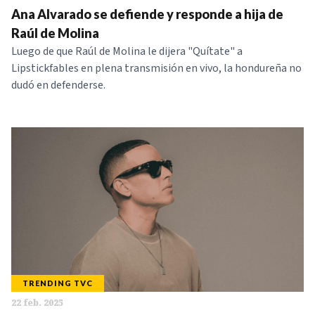
Ana Alvarado se defiende y responde a hija de
NOTICIAS
Raúl de Molina
Luego de que Raúl de Molina le dijera "Quítate" a
SERIES
Lipstickfables en plena transmisión en vivo, la hondureña no
dudó en defenderse.
TRENDING TVC
22 feb. 2025