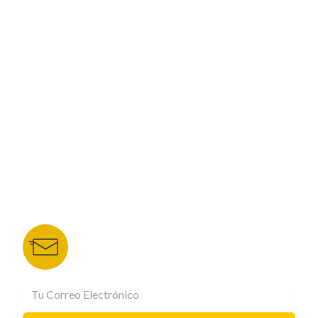
PROGRAMACIÓN
ESPECIALES
CORPORATIVO
NUESTROS PORTALES
TU NOTA
DEPORTES TVC
HRN
BOLETÍN DE NOTICIAS
Recibe las mejores historias directamente a tu
correo.
¡Suscríbete YA!