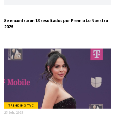
Ordenar por:
MÁS RECIENTES
Se encontraron
13
resultados por
Premio Lo Nuestro
2025
MENOS RECIENTES
Periodo:
IR
TRENDING TVC
Categorias:
25 feb. 2025