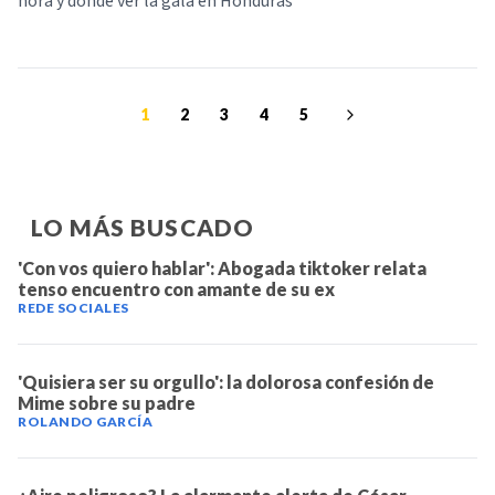
hora y donde ver la gala en Honduras
1
2
3
4
5
LO MÁS BUSCADO
'Con vos quiero hablar': Abogada tiktoker relata
tenso encuentro con amante de su ex
REDE SOCIALES
'Quisiera ser su orgullo': la dolorosa confesión de
Mime sobre su padre
ROLANDO GARCÍA