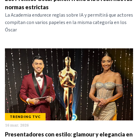
NOTICIAS
normas estrictas
La Academia endurece reglas sobre IA y permitirá que actores
compitan con varios papeles en la misma categoría en los
SERIES
Óscar
TRENDING TVC
16 mar. 2026
Presentadores con estilo: glamour y elegancia en