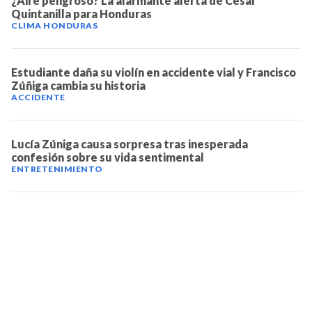
¿Aire peligroso? La alarmante alerta de César
Quintanilla para Honduras
CLIMA HONDURAS
Estudiante daña su violín en accidente vial y Francisco
Zúñiga cambia su historia
ACCIDENTE
Lucía Zúniga causa sorpresa tras inesperada
confesión sobre su vida sentimental
ENTRETENIMIENTO
TELEVICENTRO
Contáctanos
Mapa del sitio