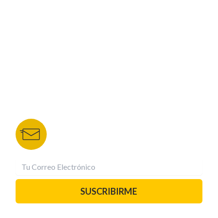
NUESTROS PORTALES
TU NOTA
DEPORTES TVC
HRN
BOLETÍN DE NOTICIAS
Recibe las mejores historias directamente a tu
correo.
¡Suscríbete YA!
SUSCRIBIRME