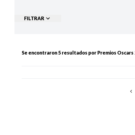
FILTRAR
Ordenar por:
MÁS RECIENTES
MENOS
Se encontraron
5
resultados por
Premios Oscars
Categorias:
NOTICIAS
S