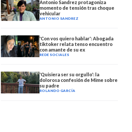
Antonio Sandrez protagoniza
momento de tensión tras choque
vehicular
ANTONIO SANDREZ
'Con vos quiero hablar': Abogada
tiktoker relata tenso encuentro
con amante de su ex
REDE SOCIALES
'Quisiera ser su orgullo': la
dolorosa confesión de Mime sobre
su padre
ROLANDO GARCÍA
DE NOTICIAS
PAUTA CON NOSOTROS