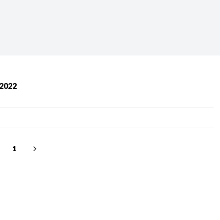
Periodo:
 RECIENTES
 2022
ERIES
1