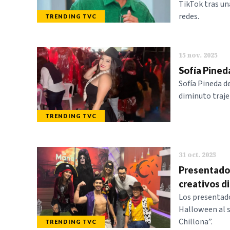
TikTok tras un
redes.
TRENDING TVC
15 nov. 2025
Sofía Pined
Sofía Pineda d
diminuto traje
TRENDING TVC
31 oct. 2025
Presentador
creativos d
Los presentado
Halloween al se
Chillona”.
TRENDING TVC