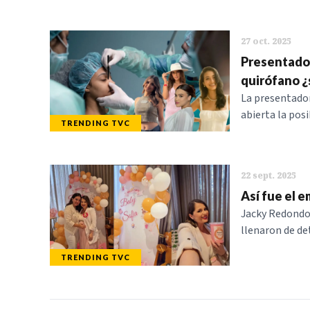
27 oct. 2025
Presentador
quirófano ¿s
La presentador
abierta la posi
TRENDING TVC
22 sept. 2025
Así fue el 
Jacky Redondo 
llenaron de det
TRENDING TVC