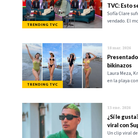
TVC: Esto s
Sofía Clare suf
vendado. El m
TRENDING TVC
18 mar. 2026
Presentador
bikinazos
Laura Meza, Kri
en la playa con
TRENDING TVC
13 ene. 2026
¿Sí le gusta
viral con S
Un clip viral 