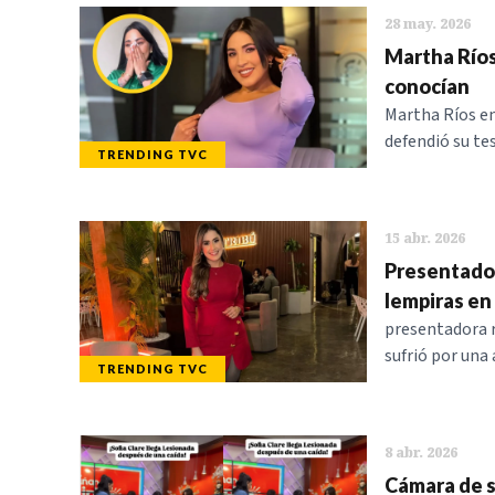
28 may. 2026
Martha Ríos
conocían
Martha Ríos e
defendió su tes
TRENDING TVC
15 abr. 2026
Presentador
lempiras en
presentadora r
sufrió por una 
TRENDING TVC
8 abr. 2026
Cámara de s