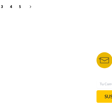
3
4
5
NUESTROS PORTALES
BOLETÍN 
TU NOTA
DEPORTES TVC
HRN
N
SU