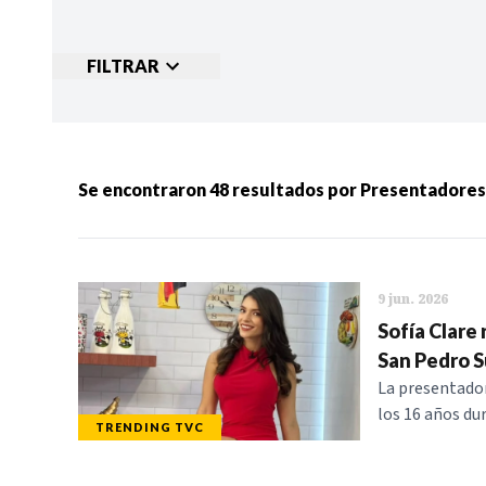
FILTRAR
Ordenar por:
MÁS RECIENTES
MENOS
Se encontraron
48
resultados por
Presentadores
Categorias:
NOTICIAS
S
9 jun. 2026
Sofía Clare
San Pedro S
La presentador
los 16 años dur
TRENDING TVC