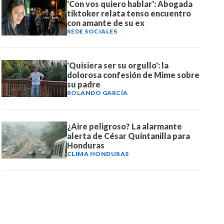
'Con vos quiero hablar': Abogada
tiktoker relata tenso encuentro
con amante de su ex
REDE SOCIALES
'Quisiera ser su orgullo': la
dolorosa confesión de Mime sobre
su padre
ROLANDO GARCÍA
¿Aire peligroso? La alarmante
alerta de César Quintanilla para
Honduras
CLIMA HONDURAS