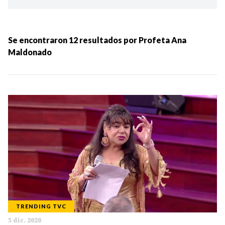
Ordenar por:
MÁS RECIENTES
Se encontraron
12
resultados por
Profeta Ana
Maldonado
MENOS RECIENTES
Periodo:
IR
TRENDING TVC
Categorias:
5 dic. 2020