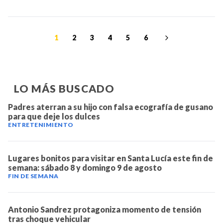
1
2
3
4
5
6
LO MÁS BUSCADO
Padres aterran a su hijo con falsa ecografía de gusano
para que deje los dulces
ENTRETENIMIENTO
Lugares bonitos para visitar en Santa Lucía este fin de
semana: sábado 8 y domingo 9 de agosto
FIN DE SEMANA
Antonio Sandrez protagoniza momento de tensión
tras choque vehicular