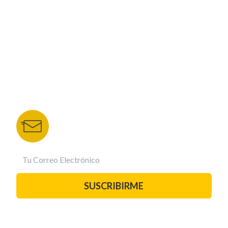
NUESTROS PORTALES
TU NOTA
DEPORTES TVC
HRN
BOLETÍN DE NOTICIAS
Recibe las mejores historias directamente a tu
correo.
¡Suscríbete YA!
SUSCRIBIRME
PAUTA CON NOSOTROS