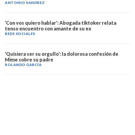
ANTONIO SANDREZ
'Con vos quiero hablar': Abogada tiktoker relata
tenso encuentro con amante de su ex
REDE SOCIALES
'Quisiera ser su orgullo': la dolorosa confesión de
Mime sobre su padre
ROLANDO GARCÍA
TELEVICENTRO
Contáctanos
Mapa del sitio