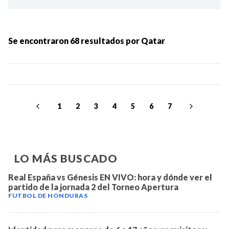
Ordenar por:
MÁS RECIENTES
Se encontraron
68
resultados por
Qatar
MENOS RECIENTES
Periodo:
1
2
3
4
5
6
7
LO MÁS BUSCADO
Real España vs Génesis EN VIVO: hora y dónde ver el
partido de la jornada 2 del Torneo Apertura
IR
FUTBOL DE HONDURAS
Categorias: