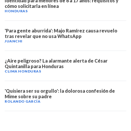
Identidad para menores de 6 a 17 años: requisitos y
cómo solicitarla en línea
NOTICIAS
HONDURAS
SERIES
'Para gente aburrida': Majo Ramírez causa revuelo
tras revelar que no usa WhatsApp
JUANCHI
¿Aire peligroso? La alarmante alerta de César
Quintanilla para Honduras
CLIMA HONDURAS
'Quisiera ser su orgullo': la dolorosa confesión de
Mime sobre su padre
ROLANDO GARCÍA