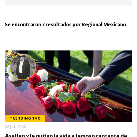
Ordenar por:
MÁS RECIENTES
Se encontraron
7
resultados por
Regional Mexicano
MENOS RECIENTES
Periodo:
IR
TRENDING TVC
28 jul. 2026
Categorias:
Asaltan y le quitan la vida a famoso cantante de