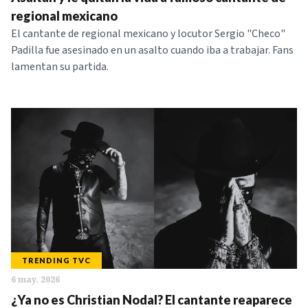
NOTICIAS
regional mexicano
El cantante de regional mexicano y locutor Sergio "Checo"
Padilla fue asesinado en un asalto cuando iba a trabajar. Fans
SERIES
lamentan su partida.
TRENDING TVC
6 may. 2026
¿Ya no es Christian Nodal? El cantante reaparece