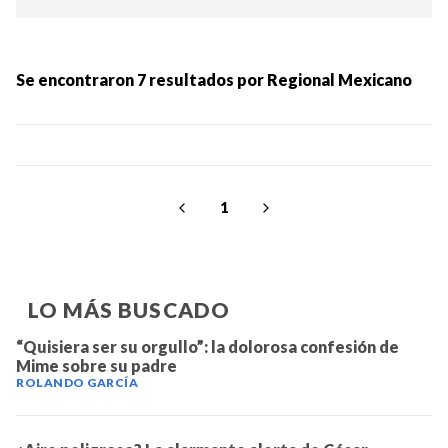
Ordenar por:
MÁS RECIENTES
Se encontraron
7
resultados por
Regional Mexicano
MENOS RECIENTES
Periodo:
1
LO MÁS BUSCADO
“Quisiera ser su orgullo”: la dolorosa confesión de
Mime sobre su padre
IR
ROLANDO GARCÍA
Categorias: