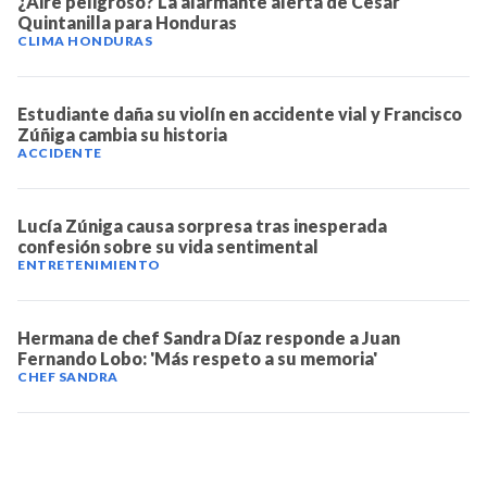
¿Aire peligroso? La alarmante alerta de César
Quintanilla para Honduras
NOTICIAS
CLIMA HONDURAS
SERIES
Estudiante daña su violín en accidente vial y Francisco
Zúñiga cambia su historia
ACCIDENTE
Lucía Zúniga causa sorpresa tras inesperada
confesión sobre su vida sentimental
ENTRETENIMIENTO
Hermana de chef Sandra Díaz responde a Juan
Fernando Lobo: 'Más respeto a su memoria'
CHEF SANDRA