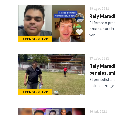
19 ago. 2021
Rely Maradi
El famoso pres
prueba para tr
ver.
TRENDING TVC
17 ago. 2021
Rely Maradi
penales, ¡mi
El periodista
balón, pero ¿
TRENDING TVC
30 jul. 2021