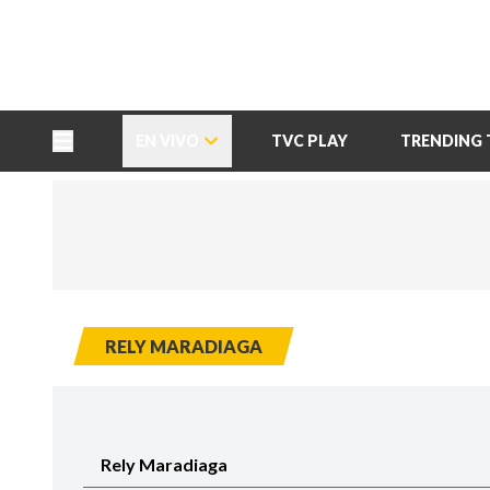
TU NOTA
DEPORTES TVC
HRN
EN VIVO
TVC PLAY
TRENDING 
RELY MARADIAGA