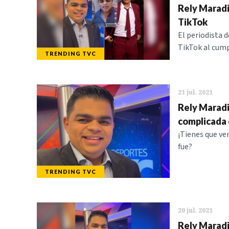
Rely Maradi
TikTok
El periodista 
TikTok al cump
TRENDING TVC
21 jul. 2021
Rely Maradi
complicada 
¡Tienes que ve
fue?
TRENDING TVC
20 jul. 2021
Rely Maradi