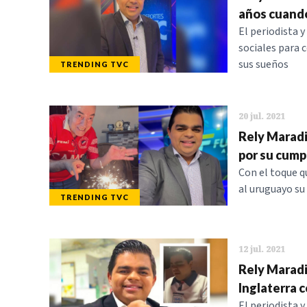
años cuando
El periodista 
sociales para c
sus sueños
TRENDING TVC
20 jul. 2021
Rely Maradi
por su cump
Con el toque q
al uruguayo su
TRENDING TVC
12 jul. 2021
Rely Maradi
Inglaterra c
El periodista 