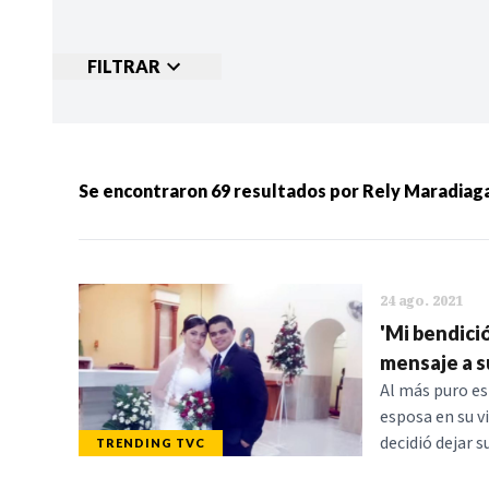
FILTRAR
Ordenar por:
MÁS RECIENTES
MENOS
Se encontraron
69
resultados por
Rely Maradiag
Categorias:
NOTICIAS
S
24 ago. 2021
'Mi bendici
mensaje a s
Al más puro es
esposa en su vi
decidió dejar 
TRENDING TVC