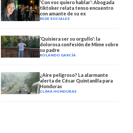
'Con vos quiero hablar': Abogada
tiktoker relata tenso encuentro
con amante de su ex
REDE SOCIALES
'Quisiera ser su orgullo': la
dolorosa confesión de Mime sobre
su padre
ROLANDO GARCÍA
¿Aire peligroso? La alarmante
alerta de César Quintanilla para
Honduras
CLIMA HONDURAS