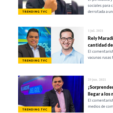
sociales para 
derrotada a un
TRENDING TVC
1 jul. 2021
Rely Maradi
cantidad de
El comentarist
vacunas rusas
TRENDING TVC
29 jun. 2021
¡Sorprenden
llegar a lo
El comentarist
medios de com
TRENDING TVC