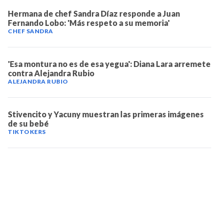
Hermana de chef Sandra Díaz responde a Juan
Fernando Lobo: 'Más respeto a su memoria'
CHEF SANDRA
'Esa montura no es de esa yegua': Diana Lara arremete
contra Alejandra Rubio
ALEJANDRA RUBIO
Stivencito y Yacuny muestran las primeras imágenes
de su bebé
TIKTOKERS
TELEVICENTRO
Contáctanos