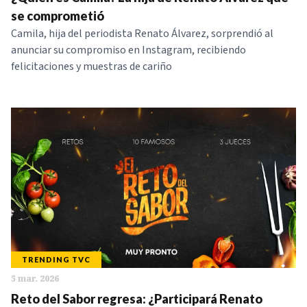
NOTICIAS
se comprometió
Camila, hija del periodista Renato Álvarez, sorprendió al
anunciar su compromiso en Instagram, recibiendo
SERIES
felicitaciones y muestras de cariño
TRENDING TVC
5 mar. 2026
Reto del Sabor regresa: ¿Participará Renato