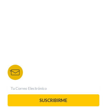
CORPORATIVO
NUESTROS PORTALES
TU NOTA
DEPORTES TVC
HRN
BOLETÍN DE NOTICIAS
Recibe las mejores historias directamente a tu
correo.
¡Suscríbete YA!
SUSCRIBIRME