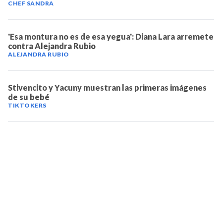
CHEF SANDRA
'Esa montura no es de esa yegua': Diana Lara arremete
contra Alejandra Rubio
ALEJANDRA RUBIO
Stivencito y Yacuny muestran las primeras imágenes
de su bebé
TIKTOKERS
TELEVICENTRO
Contáctanos
Mapa del sitio