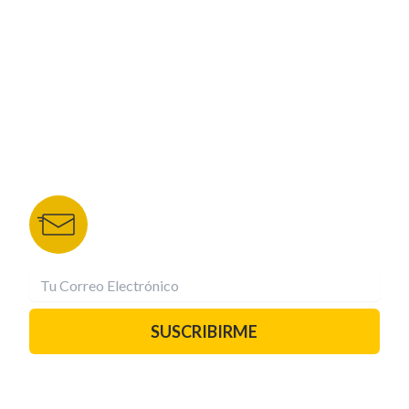
NUESTROS PORTALES
TU NOTA
DEPORTES TVC
HRN
BOLETÍN DE NOTICIAS
Recibe las mejores historias directamente a tu
correo.
¡Suscríbete YA!
SUSCRIBIRME
PAUTA CON NOSOTROS