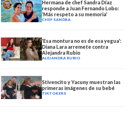
Hermana de chef Sandra Díaz
responde a Juan Fernando Lobo:
'Más respeto a su memoria'
CHEF SANDRA
'Esa montura no es de esa yegua':
Diana Lara arremete contra
Alejandra Rubio
ALEJANDRA RUBIO
Stivencito y Yacuny muestran las
primeras imágenes de su bebé
TIKTOKERS