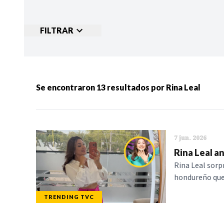
FILTRAR
Ordenar por:
MÁS RECIENTES
MENOS
Se encontraron
13
resultados por
Rina Leal
Categorias:
NOTICIAS
S
7 jun. 2026
Rina Leal an
Rina Leal sorp
hondureño que 
TRENDING TVC