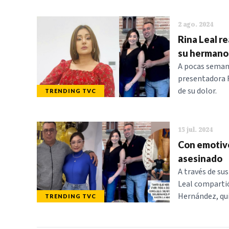
2 ago. 2024
Rina Leal r
su hermano
A pocas semana
presentadora R
de su dolor.
TRENDING TVC
15 jul. 2024
Con emotivo
asesinado
A través de su
Leal compartió
Hernández, qui
TRENDING TVC