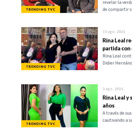
revelar la ver
de compartir s
TRENDING TVC
13 ago. 2024
Rina Leal r
partida con
Rina Leal cont
Didier Hernánd
TRENDING TVC
3 ago. 2024
Rina Leal y 
años
A través de su
cautivando a s
TRENDING TVC