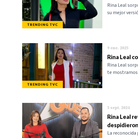
Rina Leal sorp
su mejor versi
TRENDING TVC
9 ene. 2025
Rina Leal c
Rina Leal sorp
te mostramos e
TRENDING TVC
5 sept. 2024
Rina Leal re
despidieron
La reconocida 