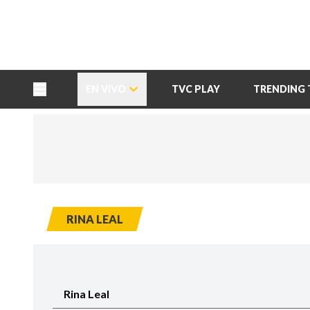
TU NOTA
DEPORTES TVC
HRN
EN VIVO
TVC PLAY
TRENDING 
RINA LEAL