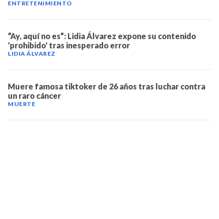
ENTRETENIMIENTO
“Ay, aquí no es”: Lidia Álvarez expone su contenido
'prohibido' tras inesperado error
LIDIA ÁLVAREZ
Muere famosa tiktoker de 26 años tras luchar contra
un raro cáncer
MUERTE
TELEVICENTRO
Contáctanos
Mapa del sitio