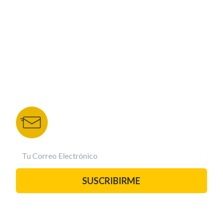
NUESTROS PORTALES
TU NOTA
DEPORTES TVC
HRN
BOLETÍN DE NOTICIAS
Recibe las mejores historias directamente a tu
correo.
¡Suscríbete YA!
SUSCRIBIRME
PAUTA CON NOSOTROS