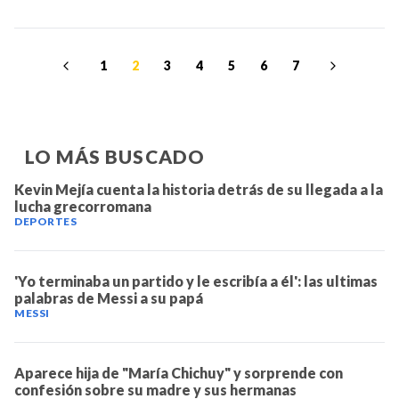
1
2
3
4
5
6
7
LO MÁS BUSCADO
Kevin Mejía cuenta la historia detrás de su llegada a la
lucha grecorromana
DEPORTES
'Yo terminaba un partido y le escribía a él': las ultimas
palabras de Messi a su papá
MESSI
Aparece hija de "María Chichuy" y sorprende con
confesión sobre su madre y sus hermanas