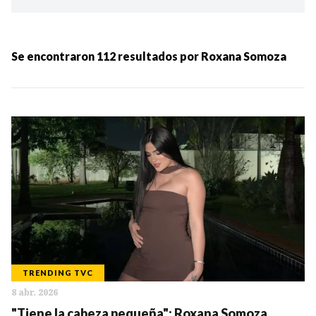
Ordenar por:
MÁS RECIENTES
Se encontraron
112
resultados por
Roxana Somoza
MENOS RECIENTES
Periodo:
IR
TRENDING TVC
8 abr. 2026
Categorias:
"Tiene la cabeza pequeña": Roxana Somoza