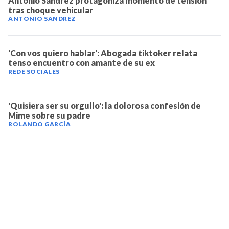
Antonio Sandrez protagoniza momento de tensión
tras choque vehicular
ANTONIO SANDREZ
'Con vos quiero hablar': Abogada tiktoker relata
tenso encuentro con amante de su ex
REDE SOCIALES
'Quisiera ser su orgullo': la dolorosa confesión de
Mime sobre su padre
ROLANDO GARCÍA
TELEVICENTRO
Contáctanos
Mapa del sitio