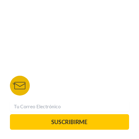
NUESTROS PORTALES
TU NOTA
DEPORTES TVC
HRN
BOLETÍN DE NOTICIAS
Recibe las mejores historias directamente a tu
correo.
¡Suscríbete YA!
SUSCRIBIRME