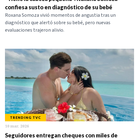
NOTICIAS
confiesa susto en diagnóstico de su bebé
Roxana Somoza vivió momentos de angustia tras un
diagnóstico que alertó sobre su bebé, pero nuevas
SERIES
evaluaciones trajeron alivio.
TRENDING TVC
10 mar. 2026
Seguidores entregan cheques con miles de