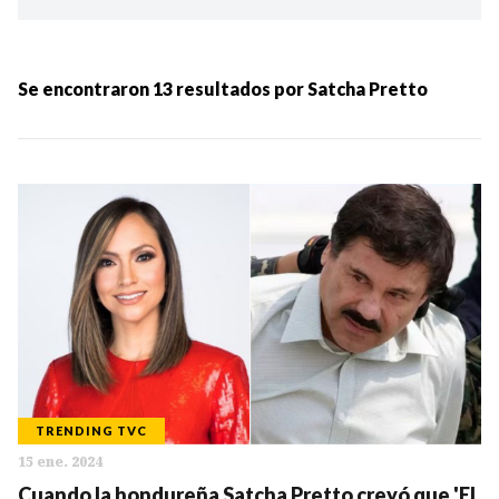
Ordenar por:
MÁS RECIENTES
Se encontraron
13
resultados por
Satcha Pretto
MENOS RECIENTES
Periodo:
IR
TRENDING TVC
15 ene. 2024
Categorias:
Cuando la hondureña Satcha Pretto creyó que 'El