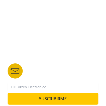
CORPORATIVO
NUESTROS PORTALES
TU NOTA
DEPORTES TVC
HRN
BOLETÍN DE NOTICIAS
Recibe las mejores historias directamente a tu
correo.
¡Suscríbete YA!
SUSCRIBIRME