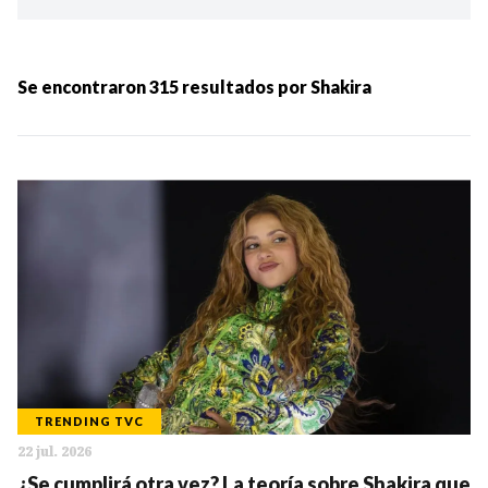
Ordenar por:
MÁS RECIENTES
Se encontraron
315
resultados por
Shakira
MENOS RECIENTES
Periodo:
IR
TRENDING TVC
22 jul. 2026
Categorias:
¿Se cumplirá otra vez? La teoría sobre Shakira que