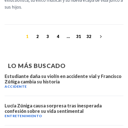
exfutbolista, su éxito musical y su nueva etapa de vida junto a
sus hijos.
1
2
3
4
...
31
32
LO MÁS BUSCADO
Estudiante daña su violín en accidente vial y Francisco
Zúñiga cambia su historia
ACCIDENTE
Lucía Zúniga causa sorpresa tras inesperada
confesión sobre su vida sentimental
ENTRETENIMIENTO