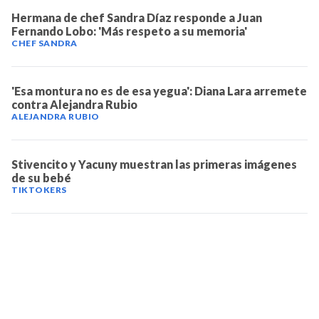
Hermana de chef Sandra Díaz responde a Juan
Fernando Lobo: 'Más respeto a su memoria'
CHEF SANDRA
'Esa montura no es de esa yegua': Diana Lara arremete
contra Alejandra Rubio
ALEJANDRA RUBIO
Stivencito y Yacuny muestran las primeras imágenes
de su bebé
TIKTOKERS
TELEVICENTRO
Contáctanos