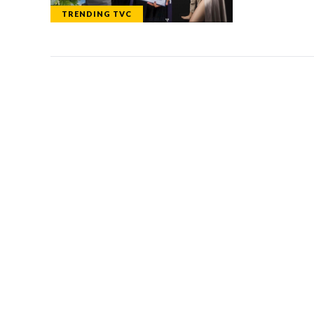
TRENDING TVC
TELEVICENTRO
SECCIONES
Contáctanos
TVC PLAY
Mapa del sitio
TRENDING TVC
Teléfono PBX: 2280-
NOTICIAS
5514
DEPORTES
Trabaja con nosotros
PROGRAMACIÓ
RSS