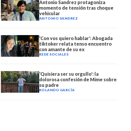
Antonio Sandrez protagoniza
momento de tensión tras choque
vehicular
ANTONIO SANDREZ
'Con vos quiero hablar': Abogada
tiktoker relata tenso encuentro
con amante de su ex
REDE SOCIALES
'Quisiera ser su orgullo': la
dolorosa confesión de Mime sobre
su padre
ROLANDO GARCÍA