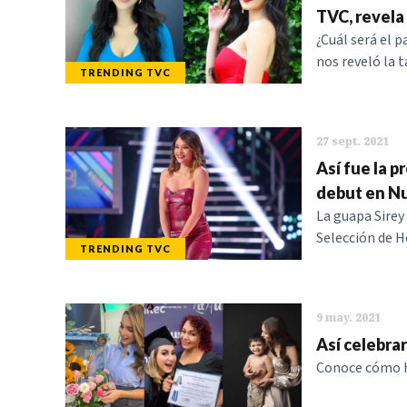
TVC, revela 
¿Cuál será el 
nos reveló la 
TRENDING TVC
27 sept. 2021
Así fue la 
debut en Nu
La guapa Sirey
Selección de H
TRENDING TVC
9 may. 2021
Así celebra
Conoce cómo ha