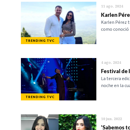
11 ago. 2024
Karlen Pére
Karlen Pérez t
como conoció a
TRENDING TVC
4 ago. 2024
Festival de 
La tercera edic
noche en la cu
TRENDING TVC
10 jun. 2022
'Sabemos to