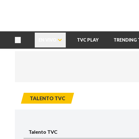
TU NOTA
DEPORTES TVC
HRN
EN VIVO
TVC PLAY
TRENDING 
TALENTO TVC