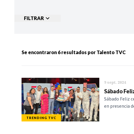
FILTRAR
Ordenar por:
MÁS RECIENTES
MENOS
Se encontraron
6
resultados por
Talento TVC
Categorias:
NOTICIAS
S
9 sept. 2024
Sábado Feliz
Sábado Feliz ce
en presencia de
TRENDING TVC