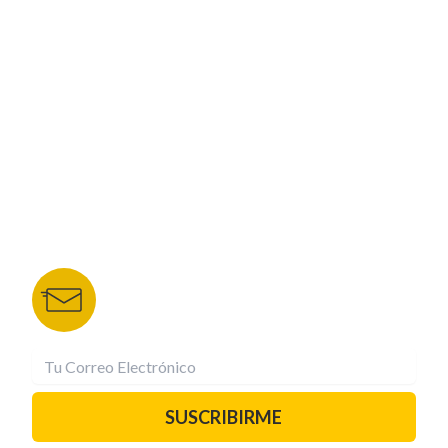
CORPORATIVO
NUESTROS PORTALES
TU NOTA
DEPORTES TVC
HRN
BOLETÍN DE NOTICIAS
Recibe las mejores historias directamente a tu
correo.
¡Suscríbete YA!
SUSCRIBIRME