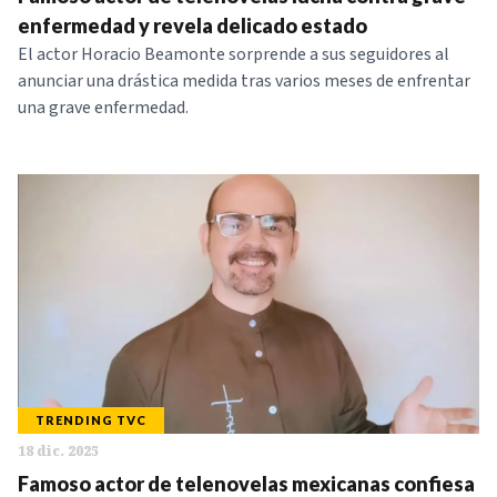
NOTICIAS
enfermedad y revela delicado estado
El actor Horacio Beamonte sorprende a sus seguidores al
anunciar una drástica medida tras varios meses de enfrentar
SERIES
una grave enfermedad.
TRENDING TVC
18 dic. 2025
Famoso actor de telenovelas mexicanas confiesa