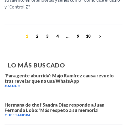
su talento en telenovelas y series como "Como dice el dicho"
y "Control Z".
1
2
3
4
...
9
10
LO MÁS BUSCADO
'Para gente aburrida': Majo Ramírez causa revuelo
tras revelar que no usa WhatsApp
JUANCHI
Hermana de chef Sandra Díaz responde a Juan
Fernando Lobo: 'Más respeto a su memoria'
CHEF SANDRA