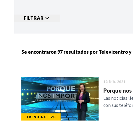
FILTRAR
Ordenar por:
MÁS RECIENTES
MENOS
Se encontraron
97
resultados por
Televicentro y
Categorias:
NOTICIAS
S
12 feb. 2021
Porque nos 
Las noticias ll
con sus teléfo
TRENDING TVC