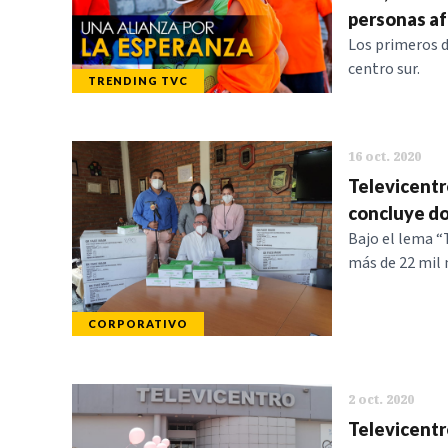
personas af
Los primeros d
centro sur.
TRENDING TVC
16 oct. 2020
Televicentr
concluye do
Bajo el lema “
más de 22 mil m
CORPORATIVO
2 oct. 2020
Televicentr