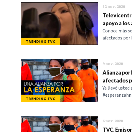
12 nov. 2020
Televicentr
apoyo a los
Conoce más sob
afectados por 
TRENDING TVC
9 nov. 2020
Alianza por
afectados p
Ya llevó usted
#esperanzahn y
TRENDING TVC
6 nov. 2020
TVC, Emisor