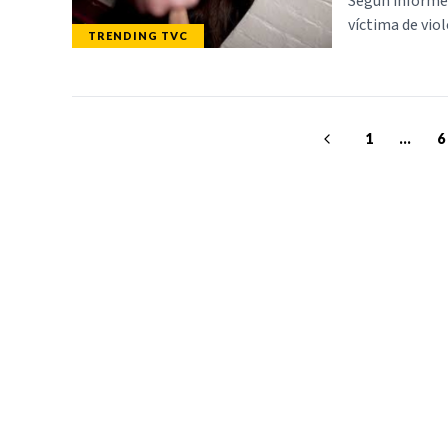
Según informes
víctima de viol
TRENDING TVC
1
...
6
TELEVICENTRO
SECCIONES
Contáctanos
TVC PLAY
Mapa del sitio
TRENDING TVC
Teléfono PBX: 2280-
NOTICIAS
5514
DEPORTES
Trabaja con nosotros
PROGRAMACIÓ