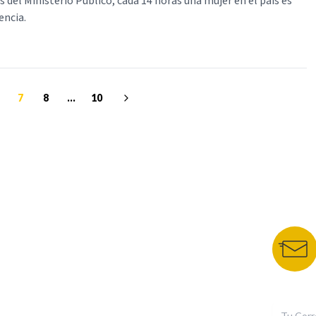
 del Ministerio Público, cada 14 horas una mujer en el país es
encia.
7
8
...
10
NUESTROS PORTALES
BOLETÍN 
TU NOTA
DEPORTES TVC
HRN
N