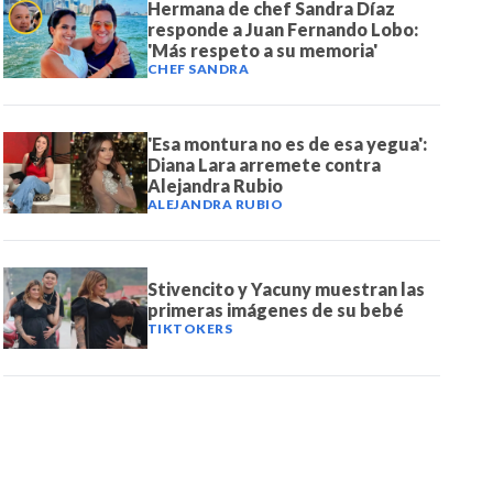
Hermana de chef Sandra Díaz
responde a Juan Fernando Lobo:
'Más respeto a su memoria'
CHEF SANDRA
'Esa montura no es de esa yegua':
Diana Lara arremete contra
Alejandra Rubio
ALEJANDRA RUBIO
Stivencito y Yacuny muestran las
primeras imágenes de su bebé
TIKTOKERS