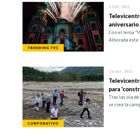
2 feb. 2021
Televicentro
aniversario
Con el lema "V
Alborada este 2
TRENDING TVC
14 ene. 2021
Televicentr
para 'const
Tras las ola d
se crea la ca
CORPORATIVO