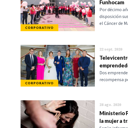
Funhocam
Por décimo año
disposición su
el Cáncer de 
CORPORATIVO
22 sept. 2020
Televicentr
emprended
Dos emprended
recompensa po
CORPORATIVO
28 ago. 2020
Ministerio P
la mujer a t