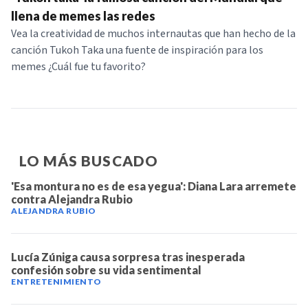
NOTICIAS
llena de memes las redes
Vea la creatividad de muchos internautas que han hecho de la
canción Tukoh Taka una fuente de inspiración para los
SERIES
memes ¿Cuál fue tu favorito?
LO MÁS BUSCADO
'Esa montura no es de esa yegua': Diana Lara arremete
contra Alejandra Rubio
ALEJANDRA RUBIO
Lucía Zúniga causa sorpresa tras inesperada
confesión sobre su vida sentimental
ENTRETENIMIENTO