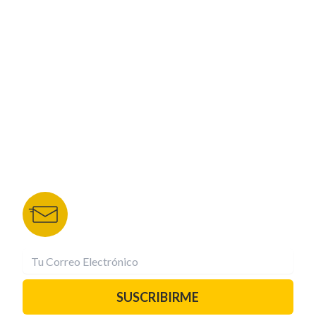
CORPORATIVO
NUESTROS PORTALES
TU NOTA
DEPORTES TVC
HRN
BOLETÍN DE NOTICIAS
Recibe las mejores historias directamente a tu
correo.
¡Suscríbete YA!
SUSCRIBIRME