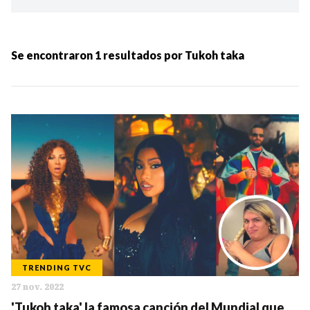
Ordenar por:
MÁS RECIENTES
Se encontraron
1
resultados por
Tukoh taka
MENOS RECIENTES
Periodo:
IR
TRENDING TVC
27 nov. 2022
Categorias:
'Tukoh taka' la famosa canción del Mundial que