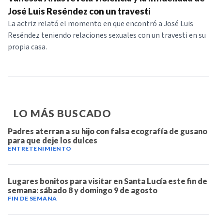
NOTICIAS
José Luis Reséndez con un travesti
La actriz relató el momento en que encontró a José Luis
Reséndez teniendo relaciones sexuales con un travesti en su
SERIES
propia casa.
LO MÁS BUSCADO
Padres aterran a su hijo con falsa ecografía de gusano
para que deje los dulces
ENTRETENIMIENTO
Lugares bonitos para visitar en Santa Lucía este fin de
semana: sábado 8 y domingo 9 de agosto
FIN DE SEMANA