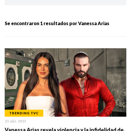
Ordenar por:
MÁS RECIENTES
Se encontraron
1
resultados por
Vanessa Arias
MENOS RECIENTES
Periodo:
IR
TRENDING TVC
23 abr. 2025
Categorias:
Vanessa Arias revela violencia y la infidelidad de