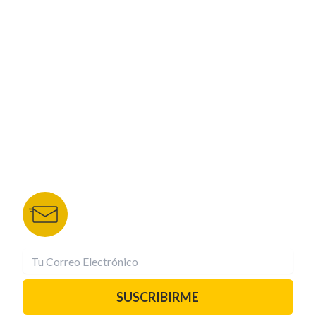
CORPORATIVO
NUESTROS PORTALES
TU NOTA
DEPORTES TVC
HRN
BOLETÍN DE NOTICIAS
Recibe las mejores historias directamente a tu
correo.
¡Suscríbete YA!
SUSCRIBIRME