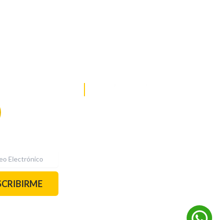
DE NOTICIAS
PAUTA CON NOSOTROS
Recibe las
mejores
historias
REDES SOCIALES
directamente a
tu correo.
¡Suscríbete YA!
SCRIBIRME