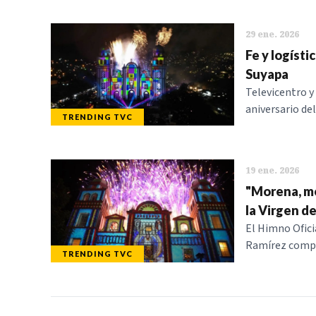
29 ene. 2026
Fe y logísti
Suyapa
Televicentro y
aniversario del
TRENDING TVC
19 ene. 2026
"Morena, mo
la Virgen d
El Himno Oficia
Ramírez compar
TRENDING TVC