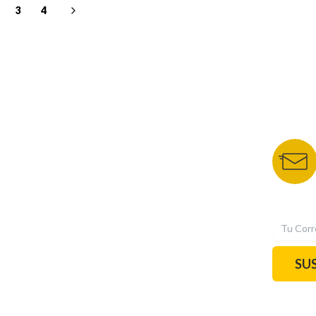
3
4
NUESTROS PORTALES
BOLETÍN 
TU NOTA
DEPORTES TVC
HRN
N
SU