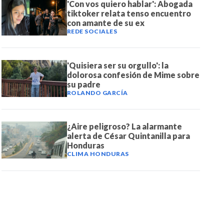
'Con vos quiero hablar': Abogada
tiktoker relata tenso encuentro
con amante de su ex
REDE SOCIALES
'Quisiera ser su orgullo': la
dolorosa confesión de Mime sobre
su padre
ROLANDO GARCÍA
¿Aire peligroso? La alarmante
alerta de César Quintanilla para
Honduras
CLIMA HONDURAS