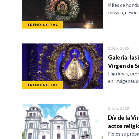
Miles de hondu
música, devoci
TRENDING TVC
2 feb. 2026
Galería: la
Virgen de 
Lágrimas, pro
en imágenes du
TRENDING TVC
2 feb. 2026
Día de la Vi
actos religi
Fieles se prep