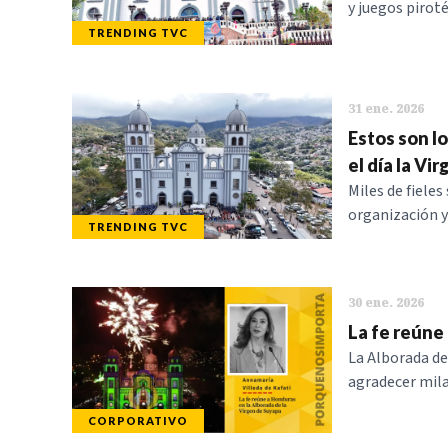
y juegos piroté
TRENDING TVC
31 ene. 2026
Estos son l
el día la Vi
Miles de fiele
organización y 
TRENDING TVC
30 ene. 2026
La fe reúne
La Alborada de 
agradecer mila
CORPORATIVO