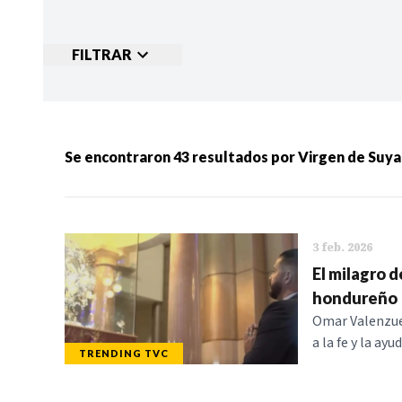
FILTRAR
Ordenar por:
MÁS RECIENTES
MENOS
Se encontraron
43
resultados por
Virgen de Suy
Categorias:
NOTICIAS
S
3 feb. 2026
El milagro d
hondureño
Omar Valenzuel
a la fe y la ay
TRENDING TVC