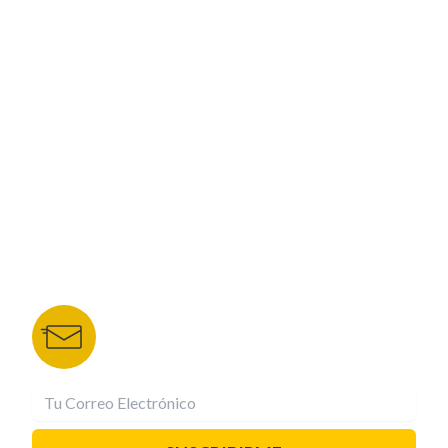
ESPECIALES
CORPORATIVO
NUESTROS PORTALES
TU NOTA
DEPORTES TVC
HRN
BOLETÍN DE NOTICIAS
Recibe las mejores historias directamente a tu
correo.
¡Suscríbete YA!