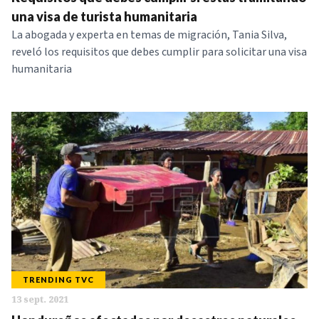
NOTICIAS
una visa de turista humanitaria
La abogada y experta en temas de migración, Tania Silva,
reveló los requisitos que debes cumplir para solicitar una visa
SERIES
humanitaria
TRENDING TVC
13 sept. 2021