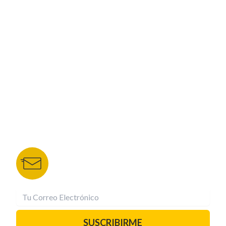
ESPECIALES
CORPORATIVO
NUESTROS PORTALES
TU NOTA
DEPORTES TVC
HRN
BOLETÍN DE NOTICIAS
Recibe las mejores historias directamente a tu
correo.
¡Suscríbete YA!
SUSCRIBIRME