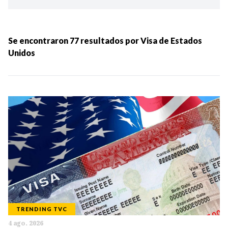
Ordenar por:
MÁS RECIENTES
Se encontraron
77
resultados por
Visa de Estados
Unidos
MENOS RECIENTES
Periodo:
IR
TRENDING TVC
Categorias:
4 ago. 2026