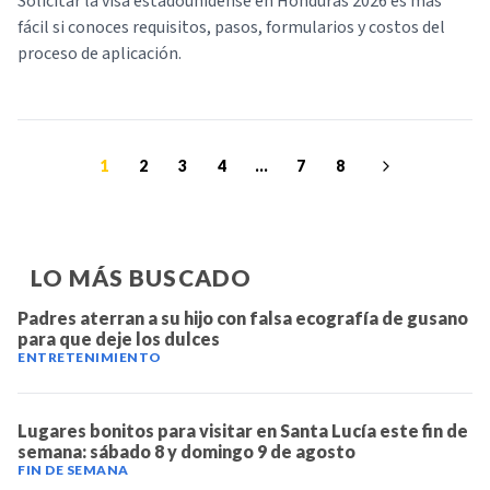
Solicitar la visa estadounidense en Honduras 2026 es más
fácil si conoces requisitos, pasos, formularios y costos del
proceso de aplicación.
1
2
3
4
...
7
8
LO MÁS BUSCADO
Padres aterran a su hijo con falsa ecografía de gusano
para que deje los dulces
ENTRETENIMIENTO
Lugares bonitos para visitar en Santa Lucía este fin de
semana: sábado 8 y domingo 9 de agosto
FIN DE SEMANA