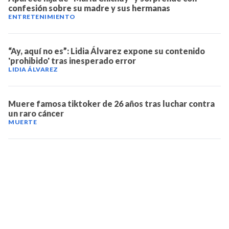
confesión sobre su madre y sus hermanas
ENTRETENIMIENTO
“Ay, aquí no es”: Lidia Álvarez expone su contenido
'prohibido' tras inesperado error
LIDIA ÁLVAREZ
Muere famosa tiktoker de 26 años tras luchar contra
un raro cáncer
MUERTE
TELEVICENTRO
Contáctanos
Mapa del sitio