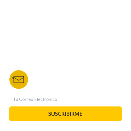
NUESTROS PORTALES
TU NOTA
DEPORTES TVC
HRN
BOLETÍN DE NOTICIAS
Recibe las mejores historias directamente a tu
correo.
¡Suscríbete YA!
SUSCRIBIRME