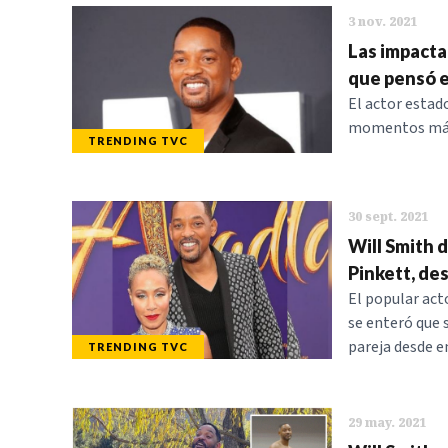
3 nov. 2021
Las impactan
que pensó e
El actor estad
momentos más d
TRENDING TVC
30 sept. 2021
Will Smith d
Pinkett, des
El popular act
se enteró que 
pareja desde 
TRENDING TVC
29 may. 2021