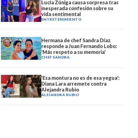
Lucía Zúniga causa sorpresa tras
inesperada confesión sobre su
vida sentimental
ENTRETENIMIENTO
Hermana de chef Sandra Díaz
responde a Juan Fernando Lobo:
'Más respeto a su memoria'
CHEF SANDRA
'Esa montura no es de esa yegua':
Diana Lara arremete contra
Alejandra Rubio
ALEJANDRA RUBIO