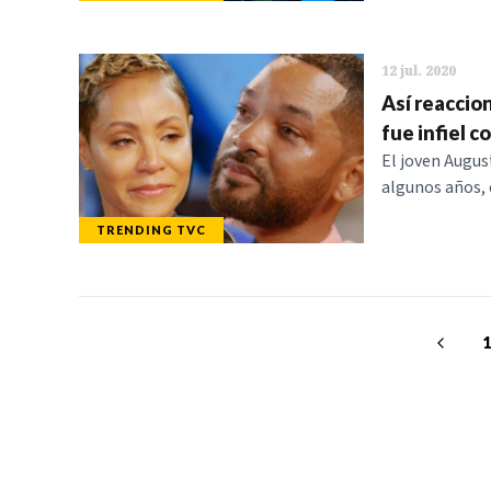
12 jul. 2020
Así reaccion
fue infiel c
El joven Augus
algunos años, 
TRENDING TVC
TELEVICENTRO
SECCIONES