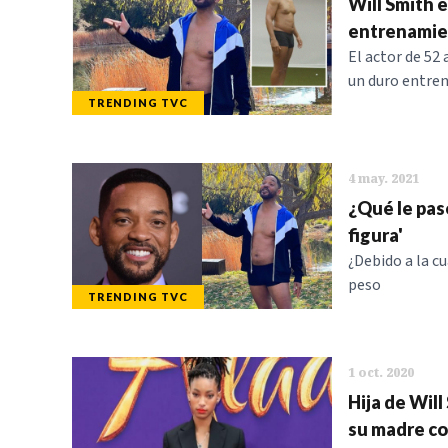
Will Smith 
entrenamien
El actor de 52 
un duro entre
TRENDING TVC
4 may. 2021
¿Qué le pasó
figura'
¿Debido a la c
peso
TRENDING TVC
1 oct. 2020
Hija de Will
su madre co