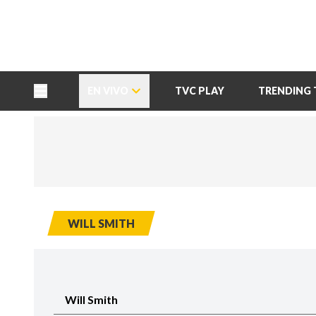
TU NOTA
DEPORTES TVC
HRN
EN VIVO
TVC PLAY
TRENDING 
WILL SMITH