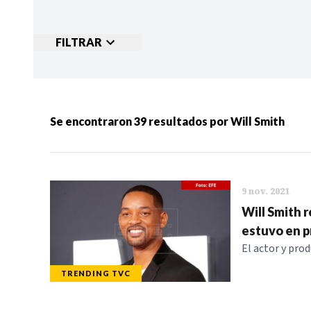
FILTRAR
Ordenar por:
MÁS RECIENTES
MENOS
Se encontraron
39
resultados por
Will Smith
Categorias:
NOTICIAS
S
9 nov. 2021
Will Smith 
estuvo en pr
El actor y pro
TRENDING TVC