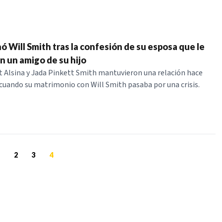
ó Will Smith tras la confesión de su esposa que le
on un amigo de su hijo
t Alsina y Jada Pinkett Smith mantuvieron una relación hace
cuando su matrimonio con Will Smith pasaba por una crisis.
1
2
3
4
NUESTROS PORTALES
BOLETÍN 