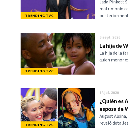
Jada Pinkett S
matrimonio con
posteriormente
TRENDING TVC
9 sept. 2020
La hija de W
La hija de la 
quien menor ex
TRENDING TVC
13 jul. 2020
¿Quién es Au
esposa de Wi
August Alsina,
reveló detalle
TRENDING TVC