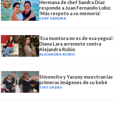
Hermana de chef Sandra Díaz
responde a Juan Fernando Lobo:
'Más respeto a su memoria'
CHEF SANDRA
'Esa montura no es de esa yegua':
Diana Lara arremete contra
Alejandra Rubio
ALEJANDRA RUBIO
Stivencito y Yacuny muestran las
primeras imágenes de su bebé
TIKTOKERS
DE NOTICIAS
PAUTA CON NOSOTROS