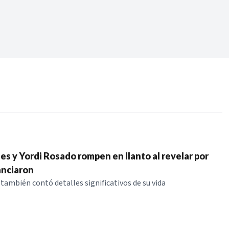
Periodo:
 RECIENTES
ERIES
s y Yordi Rosado rompen en llanto al revelar por
anciaron
ambién contó detalles significativos de su vida