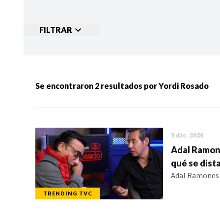
FILTRAR
Ordenar por:
MÁS RECIENTES
MENOS
Se encontraron
2
resultados por
Yordi Rosado
Categorias:
NOTICIAS
S
9 dic. 2020
Adal Ramone
qué se dist
Adal Ramones t
TRENDING TVC