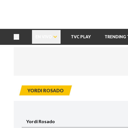
TU NOTA
DEPORTES TVC
HRN
EN VIVO
TVC PLAY
TRENDING 
YORDI ROSADO