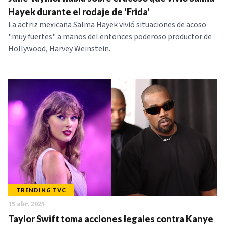
NOTICIAS
Hayek durante el rodaje de 'Frida'
La actriz mexicana Salma Hayek vivió situaciones de acoso
"muy fuertes" a manos del entonces poderoso productor de
SERIES
Hollywood, Harvey Weinstein.
TRENDING TVC
15 abr. 2025
Taylor Swift toma acciones legales contra Kanye