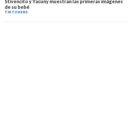
Stivencito y Yacuny muestran las primeras imágenes
de su bebé
TIKTOKERS
TELEVICENTRO
Contáctanos
Mapa del sitio
Teléfono PBX: 2280-5514
Trabaja con nosotros
RSS
Términos y condiciones
Políticas de privacidad