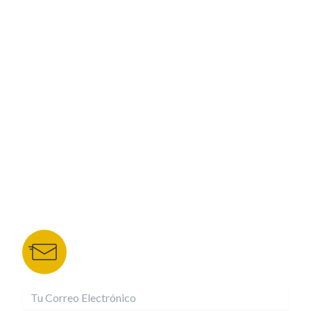
PROGRAMACIÓN
ESPECIALES
CORPORATIVO
NUESTROS PORTALES
TU NOTA
DEPORTES TVC
HRN
BOLETÍN DE NOTICIAS
Recibe las mejores historias directamente a tu
correo.
¡Suscríbete YA!