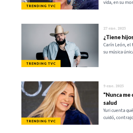
vida, en su mo
TRENDING TVC
27 ene. 2025
¿Tiene hijos
Carín León, el
su música únic
TRENDING TVC
9 ene. 2025
"Nunca me cu
salud
Yuri cuenta qu
cuidó, contraj
TRENDING TVC