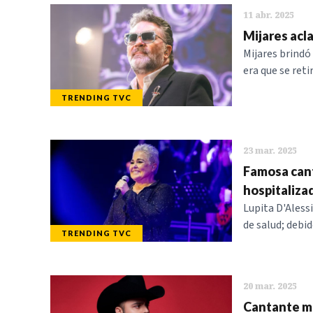
11 abr. 2025
Mijares acla
Mijares brindó
era que se ret
TRENDING TVC
23 mar. 2025
Famosa cant
hospitaliza
Lupita D'Aless
de salud; debid
TRENDING TVC
20 mar. 2025
Cantante me