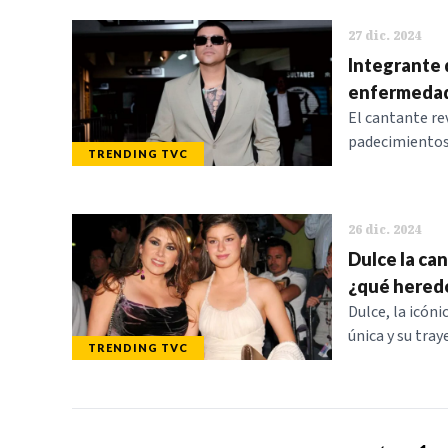
27 dic. 2024
Integrante 
enfermeda
El cantante rev
padecimientos,
TRENDING TVC
26 dic. 2024
Dulce la ca
¿qué heredó
Dulce, la icón
única y su tray
TRENDING TVC