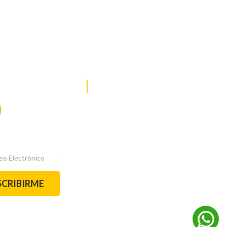
DE NOTICIAS
PAUTA CON NOSOTROS
Recibe las
mejores
historias
REDES SOCIALES
directamente a
tu correo.
¡Suscríbete YA!
SCRIBIRME