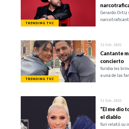
narcotrafic
Gerardo Ortiz 
narcotraficant
TRENDING TVC
12 feb. 2025
Cantante me
concierto
Yuridia les bri
a una de las f
TRENDING TVC
11 feb. 2025
"El me dio 
el diablo
Yuri relató su