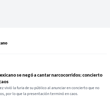
Periodo:
 RECIENTES
cano
ERIES
xicano se negó a cantar narcocorridos; concierto
caos
ez vivió la furia de su público al anunciar en concierto que no
dos, por lo que la presentación terminó en caos.