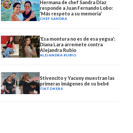
Hermana de chef Sandra Díaz
responde a Juan Fernando Lobo:
'Más respeto a su memoria'
CHEF SANDRA
'Esa montura no es de esa yegua':
Diana Lara arremete contra
Alejandra Rubio
ALEJANDRA RUBIO
Stivencito y Yacuny muestran las
primeras imágenes de su bebé
TIKTOKERS