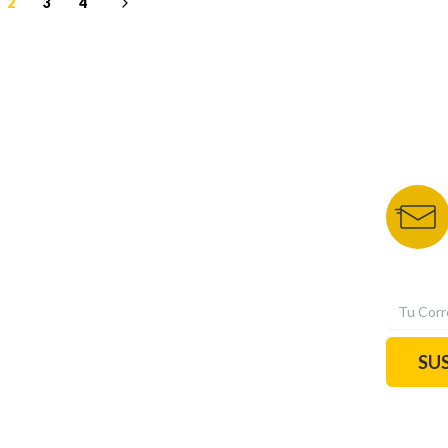
2
3
4
NUESTROS PORTALES
BOLETÍN 
TU NOTA
DEPORTES TVC
HRN
N
SU