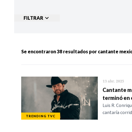
FILTRAR
Ordenar por:
MÁS RECIENTES
MENOS
Se encontraron
38
resultados por
cantante mexi
Categorias:
NOTICIAS
S
13 abr. 2025
Cantante me
terminó en 
Luis R. Conriqu
cantaría corri
TRENDING TVC