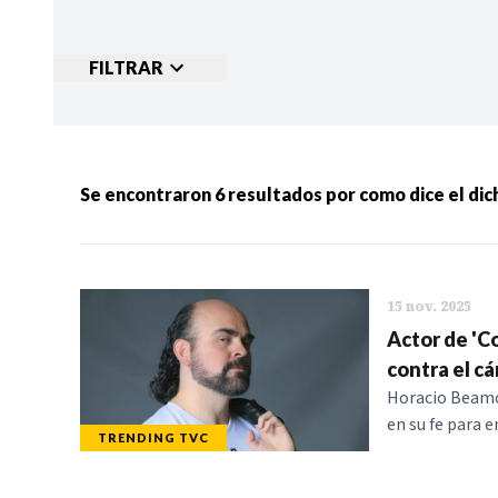
FILTRAR
Ordenar por:
MÁS RECIENTES
MENOS
Se encontraron
6
resultados por
como dice el dic
Categorias:
NOTICIAS
S
15 nov. 2025
Actor de 'C
contra el c
Horacio Beamon
en su fe para 
TRENDING TVC