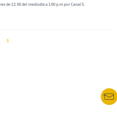
nes de 12: 00 del mediodía a 1:00 p.m por Canal 5.
1
NUESTROS PORTALES
BOLETÍN 
TU NOTA
DEPORTES TVC
HRN