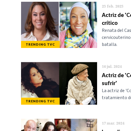
25 feb. 2025
Actriz de 'C
crítico
Renata del Cast
cervicouterino 
batalla.
TRENDING TVC
16 jul. 2024
Actriz de '
sufrir'
La actriz de '
tratamiento de
TRENDING TVC
17 mar. 2024