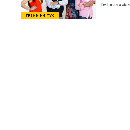
De lunes a vier
TRENDING TVC
TELEVICENTRO
SECCIONES
Contáctanos
TVC PLAY
Mapa del sitio
TRENDING TVC
Teléfono PBX: 2280-
NOTICIAS
5514
DEPORTES
Trabaja con nosotros