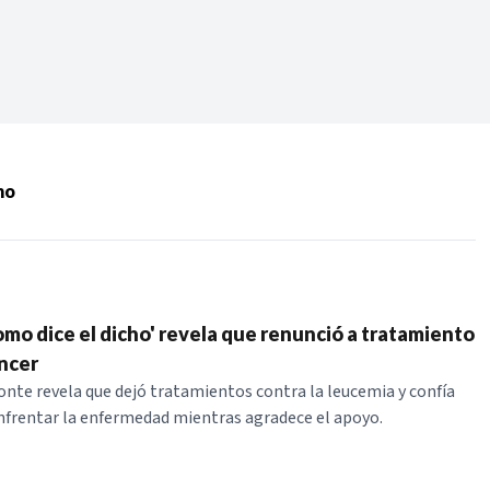
Periodo:
 RECIENTES
ho
ERIES
omo dice el dicho' revela que renunció a tratamiento
áncer
te revela que dejó tratamientos contra la leucemia y confía
enfrentar la enfermedad mientras agradece el apoyo.