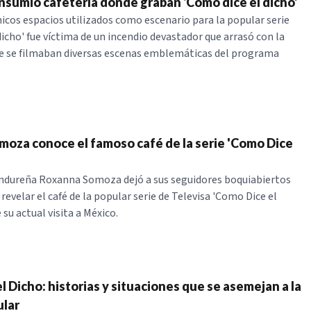
nsumió cafetería donde graban ‘Como dice el dicho’
nicos espacios utilizados como escenario para la popular serie
dicho' fue víctima de un incendio devastador que arrasó con la
e se filmaban diversas escenas emblemáticas del programa
oza conoce el famoso café de la serie 'Como Dice
ondureña Roxanna Somoza dejó a sus seguidores boquiabiertos
revelar el café de la popular serie de Televisa 'Como Dice el
 su actual visita a México.
 Dicho: historias y situaciones que se asemejan a la
ular