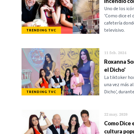
Incendio co
Uno de los icó
'Como dice el 
cafetería dond
televisivo.
TRENDING TVC
11 feb. 2024
Roxanna Som
el Dicho'
La tiktoker h
una vez más al 
Dicho', durante
TRENDING TVC
22 may. 2020
Como Dice el
cultura pop