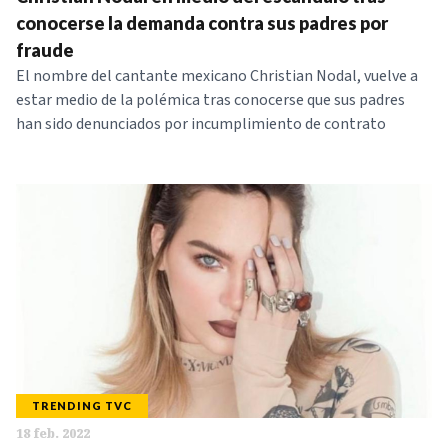
NOTICIAS
conocerse la demanda contra sus padres por
fraude
El nombre del cantante mexicano Christian Nodal, vuelve a
SERIES
estar medio de la polémica tras conocerse que sus padres
han sido denunciados por incumplimiento de contrato
TRENDING TVC
18 feb. 2022