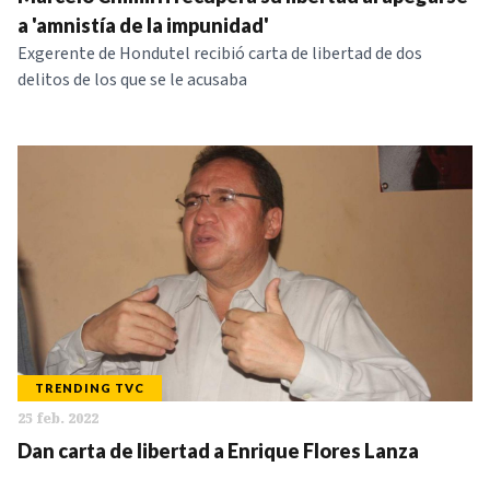
NOTICIAS
a 'amnistía de la impunidad'
Exgerente de Hondutel recibió carta de libertad de dos
delitos de los que se le acusaba
SERIES
TRENDING TVC
25 feb. 2022
Dan carta de libertad a Enrique Flores Lanza