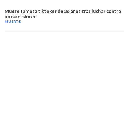
Muere famosa tiktoker de 26 años tras luchar contra
un raro cáncer
MUERTE
TELEVICENTRO
Contáctanos
Mapa del sitio
Teléfono PBX: 2280-5514
Trabaja con nosotros
RSS
Términos y condiciones
Políticas de privacidad