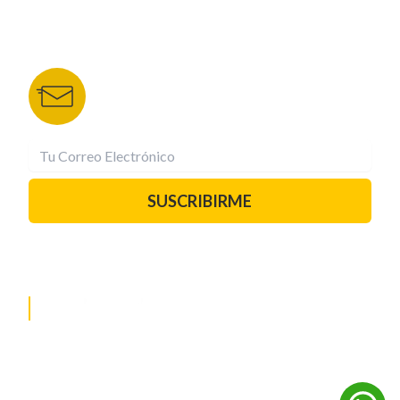
BOLETÍN DE NOTICIAS
Recibe las mejores historias directamente a tu
correo.
¡Suscríbete YA!
SUSCRIBIRME
PAUTA CON NOSOTROS
REDES SOCIALES