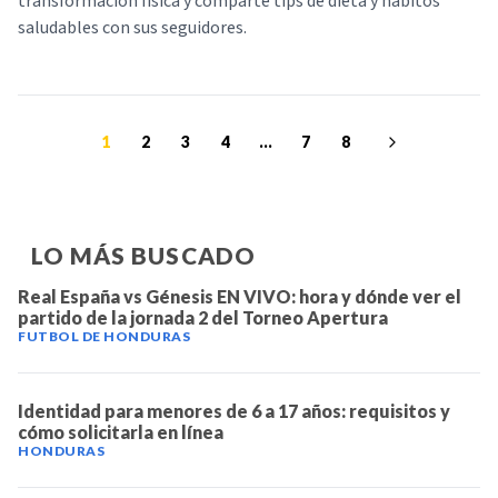
transformación física y comparte tips de dieta y hábitos
saludables con sus seguidores.
1
2
3
4
...
7
8
LO MÁS BUSCADO
Real España vs Génesis EN VIVO: hora y dónde ver el
partido de la jornada 2 del Torneo Apertura
FUTBOL DE HONDURAS
Identidad para menores de 6 a 17 años: requisitos y
cómo solicitarla en línea
HONDURAS