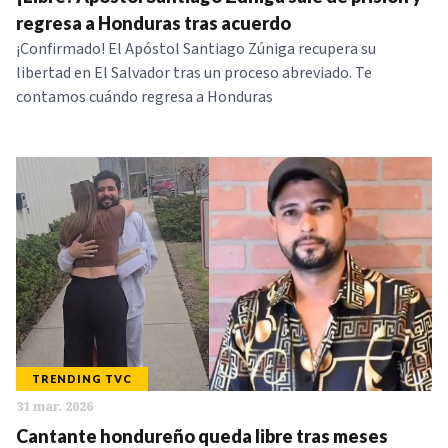
NOTICIAS
regresa a Honduras tras acuerdo
​¡Confirmado! El Apóstol Santiago Zúniga recupera su
libertad en El Salvador tras un proceso abreviado. Te
SERIES
contamos cuándo regresa a Honduras
TRENDING TVC
31 mar. 2026
Cantante hondureño queda libre tras meses