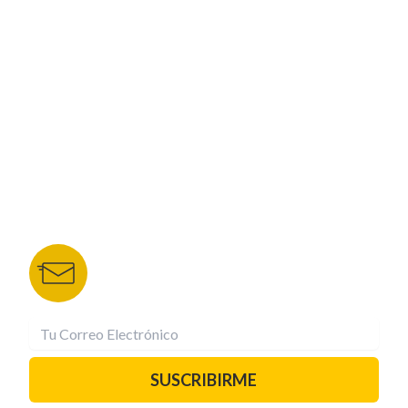
CORPORATIVO
NUESTROS PORTALES
TU NOTA
DEPORTES TVC
HRN
BOLETÍN DE NOTICIAS
Recibe las mejores historias directamente a tu
correo.
¡Suscríbete YA!
SUSCRIBIRME