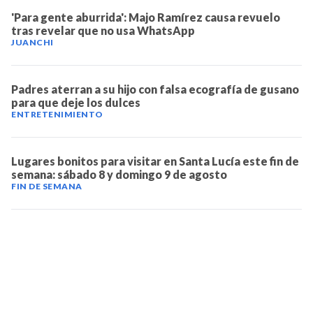
'Para gente aburrida': Majo Ramírez causa revuelo
tras revelar que no usa WhatsApp
JUANCHI
Padres aterran a su hijo con falsa ecografía de gusano
para que deje los dulces
ENTRETENIMIENTO
Lugares bonitos para visitar en Santa Lucía este fin de
semana: sábado 8 y domingo 9 de agosto
FIN DE SEMANA
TELEVICENTRO
Contáctanos