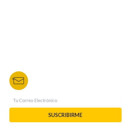
NUESTROS PORTALES
TU NOTA
DEPORTES TVC
HRN
BOLETÍN DE NOTICIAS
Recibe las mejores historias directamente a tu
correo.
¡Suscríbete YA!
SUSCRIBIRME