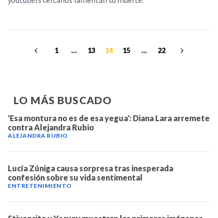
youtubers cercanos lamentan su muerte.
1
...
13
14
15
...
22
LO MÁS BUSCADO
'Esa montura no es de esa yegua': Diana Lara arremete
contra Alejandra Rubio
ALEJANDRA RUBIO
Lucía Zúniga causa sorpresa tras inesperada
confesión sobre su vida sentimental
ENTRETENIMIENTO