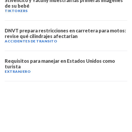
Stivencito y Yacuny muestran las primeras imágenes
de su bebé
TIKTOKERS
DNVT prepara restricciones en carretera para motos:
revise qué cilindrajes afectarían
ACCIDENTES DE TRANSITO
Requisitos para manejar en Estados Unidos como
turista
EXTRANJERO
TELEVICENTRO
Contáctanos
Mapa del sitio