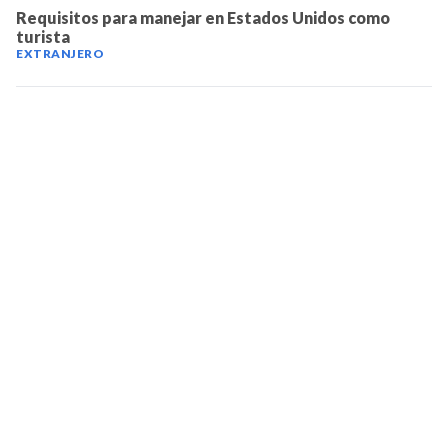
Requisitos para manejar en Estados Unidos como
turista
EXTRANJERO
TELEVICENTRO
Contáctanos
Mapa del sitio
Teléfono PBX: 2280-5514
Trabaja con nosotros
RSS
Términos y condiciones
Políticas de privacidad