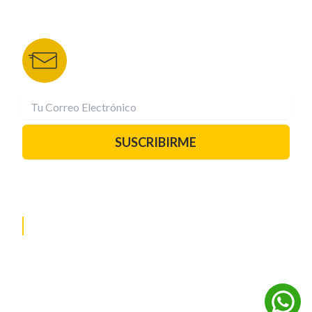
BOLETÍN DE NOTICIAS
Recibe las mejores historias directamente a tu
correo.
¡Suscríbete YA!
SUSCRIBIRME
PAUTA CON NOSOTROS
REDES SOCIALES