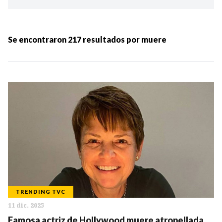
Ordenar por:
MÁS RECIENTES
Se encontraron
217
resultados por
muere
MENOS RECIENTES
Periodo:
IR
TRENDING TVC
11 dic. 2025
Categorias:
Famosa actriz de Hollywood muere atropellada